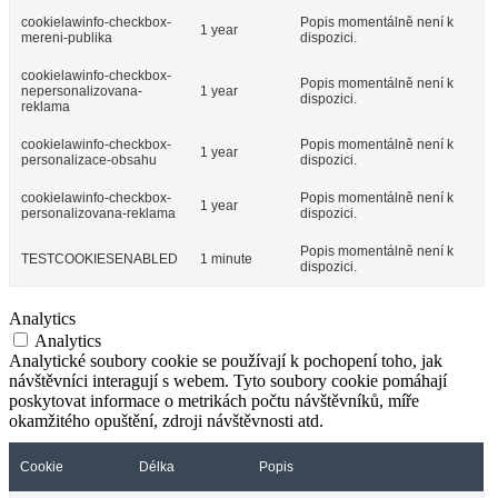
cookielawinfo-checkbox-
Popis momentálně není k
1 year
mereni-publika
dispozici.
cookielawinfo-checkbox-
Popis momentálně není k
nepersonalizovana-
1 year
dispozici.
reklama
cookielawinfo-checkbox-
Popis momentálně není k
1 year
personalizace-obsahu
dispozici.
cookielawinfo-checkbox-
Popis momentálně není k
1 year
personalizovana-reklama
dispozici.
Popis momentálně není k
TESTCOOKIESENABLED
1 minute
dispozici.
Analytics
Analytics
Analytické soubory cookie se používají k pochopení toho, jak
návštěvníci interagují s webem. Tyto soubory cookie pomáhají
poskytovat informace o metrikách počtu návštěvníků, míře
okamžitého opuštění, zdroji návštěvnosti atd.
Cookie
Délka
Popis