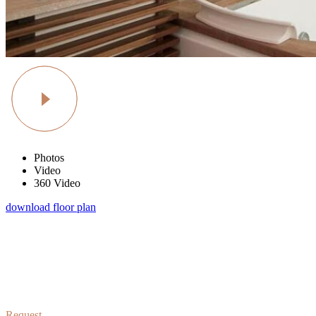
Photos
Video
360 Video
download floor plan
schedule a visit
At vero eos et accusamus et iusto odio dignissimos duc qui blanditiis
praesentium
Request