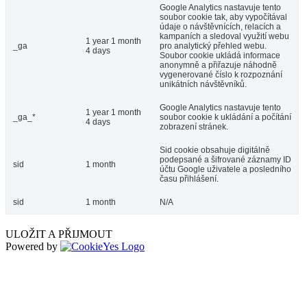
Google Analytics nastavuje tento
soubor cookie tak, aby vypočítával
údaje o návštěvnících, relacích a
kampaních a sledoval využití webu
1 year 1 month
_ga
pro analytický přehled webu.
4 days
Soubor cookie ukládá informace
anonymně a přiřazuje náhodně
vygenerované číslo k rozpoznání
unikátních návštěvníků.
Google Analytics nastavuje tento
1 year 1 month
_ga_*
soubor cookie k ukládání a počítání
4 days
zobrazení stránek.
Sid cookie obsahuje digitálně
podepsané a šifrované záznamy ID
sid
1 month
účtu Google uživatele a posledního
času přihlášení.
sid
1 month
N/A
ULOŽIT A PŘIJMOUT
Powered by