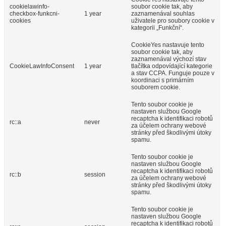
cookielawinfo-
soubor cookie tak, aby
checkbox-funkcni-
1 year
zaznamenával souhlas
cookies
uživatele pro soubory cookie v
kategorii „Funkční“.
CookieYes nastavuje tento
soubor cookie tak, aby
zaznamenával výchozí stav
CookieLawInfoConsent
1 year
tlačítka odpovídající kategorie
a stav CCPA. Funguje pouze v
koordinaci s primárním
souborem cookie.
Tento soubor cookie je
nastaven službou Google
recaptcha k identifikaci robotů
rc::a
never
za účelem ochrany webové
stránky před škodlivými útoky
spamu.
Tento soubor cookie je
nastaven službou Google
recaptcha k identifikaci robotů
rc::b
session
za účelem ochrany webové
stránky před škodlivými útoky
spamu.
Tento soubor cookie je
nastaven službou Google
recaptcha k identifikaci robotů