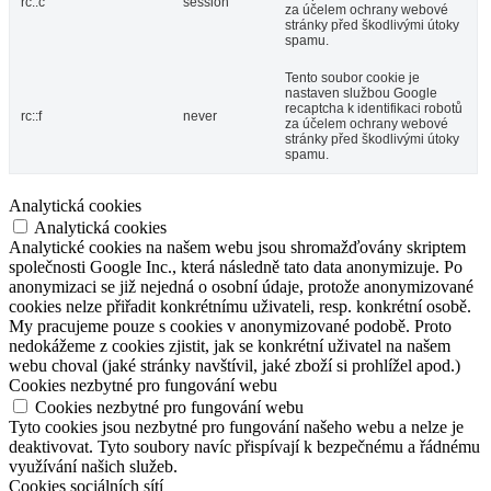
rc::c
session
za účelem ochrany webové
stránky před škodlivými útoky
spamu.
Tento soubor cookie je
nastaven službou Google
recaptcha k identifikaci robotů
rc::f
never
za účelem ochrany webové
stránky před škodlivými útoky
spamu.
Analytická cookies
Analytická cookies
Analytické cookies na našem webu jsou shromažďovány skriptem
společnosti Google Inc., která následně tato data anonymizuje. Po
anonymizaci se již nejedná o osobní údaje, protože anonymizované
cookies nelze přiřadit konkrétnímu uživateli, resp. konkrétní osobě.
My pracujeme pouze s cookies v anonymizované podobě. Proto
nedokážeme z cookies zjistit, jak se konkrétní uživatel na našem
webu choval (jaké stránky navštívil, jaké zboží si prohlížel apod.)
Cookies nezbytné pro fungování webu
Cookies nezbytné pro fungování webu
Tyto cookies jsou nezbytné pro fungování našeho webu a nelze je
deaktivovat. Tyto soubory navíc přispívají k bezpečnému a řádnému
využívání našich služeb.
Cookies sociálních sítí