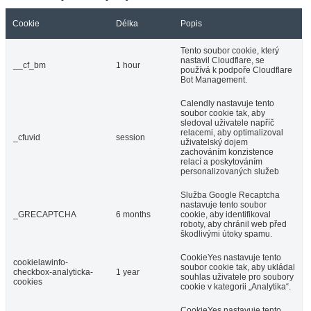
Cookie
Délka
Popis
Tento soubor cookie, který
nastavil Cloudflare, se
__cf_bm
1 hour
používá k podpoře Cloudflare
Bot Management.
Calendly nastavuje tento
soubor cookie tak, aby
sledoval uživatele napříč
relacemi, aby optimalizoval
_cfuvid
session
uživatelský dojem
zachováním konzistence
relací a poskytováním
personalizovaných služeb
Služba Google Recaptcha
nastavuje tento soubor
_GRECAPTCHA
6 months
cookie, aby identifikoval
roboty, aby chránil web před
škodlivými útoky spamu.
CookieYes nastavuje tento
cookielawinfo-
soubor cookie tak, aby ukládal
checkbox-analyticka-
1 year
souhlas uživatele pro soubory
cookies
cookie v kategorii „Analytika“.
CookieYes nastavuje tento