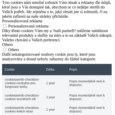
Tyto cookies nám umožní zobrazit Vám obsah a reklamy dle údajů,
které jsou o Vás dostupné tak, abychom se co nejlépe strefili do
Vašich potřeb. Jde zejména o to, jaký obsah jste si zobrazili, či na
jakém zařízení na naše stránky přicházíte.
Personalizovaná reklama
Personalizovaná reklama
Díky těmto cookies Vám my a ?naši partneři? můžeme nabídnout
relevantní produkty a služby na míru a to na základě Vašich nákupů,
Vašeho chování a Vašich preferencí.
Others
Others
Další nekategorizované soubory cookie jsou ty, které jsou
analyzovány a dosud nebyly zařazeny do žádné kategorie.
Cookie
Délka
Popis
cookielawinfo-checkbox-
Popis momentálně není k
cookies-nezbytne-pro-
1 year
dispozici.
fungovani-webu
cookielawinfo-checkbox-
Popis momentálně není k
1 year
cookies-socialnich-siti
dispozici.
cookielawinfo-checkbox-
Popis momentálně není k
1 year
cookies-tretich-stran
dispozici.