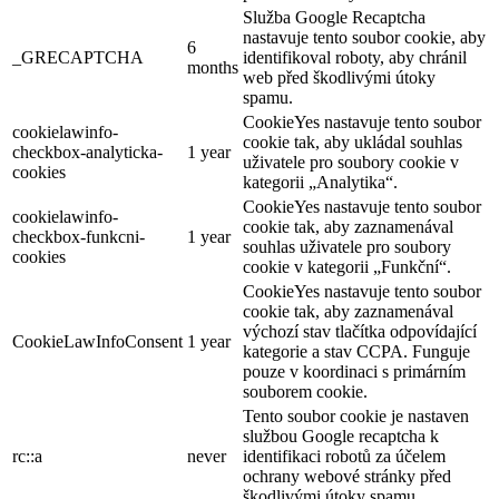
Služba Google Recaptcha
nastavuje tento soubor cookie, aby
6
_GRECAPTCHA
identifikoval roboty, aby chránil
months
web před škodlivými útoky
spamu.
CookieYes nastavuje tento soubor
cookielawinfo-
cookie tak, aby ukládal souhlas
checkbox-analyticka-
1 year
uživatele pro soubory cookie v
cookies
kategorii „Analytika“.
CookieYes nastavuje tento soubor
cookielawinfo-
cookie tak, aby zaznamenával
checkbox-funkcni-
1 year
souhlas uživatele pro soubory
cookies
cookie v kategorii „Funkční“.
CookieYes nastavuje tento soubor
cookie tak, aby zaznamenával
výchozí stav tlačítka odpovídající
CookieLawInfoConsent
1 year
kategorie a stav CCPA. Funguje
pouze v koordinaci s primárním
souborem cookie.
Tento soubor cookie je nastaven
službou Google recaptcha k
rc::a
never
identifikaci robotů za účelem
ochrany webové stránky před
škodlivými útoky spamu.