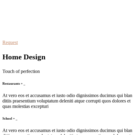
schedule a visit
At vero eos et accusamus et iusto odio dignissimos duc qui blanditiis
praesentium
Request
Home Design
Touch of perfection
Restaurants
+
_
At vero eos et accusamus et iusto odio dignissimos ducimus qui blan
ditiis praesentium voluptatum deleniti atque corrupti quos dolores et
quas molestias excepturi
School
+
_
At vero eos et accusamus et iusto odio dignissimos ducimus qui blan