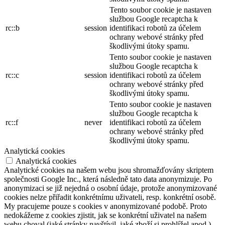
Tento soubor cookie je nastaven
službou Google recaptcha k
rc::b
session
identifikaci robotů za účelem
ochrany webové stránky před
škodlivými útoky spamu.
Tento soubor cookie je nastaven
službou Google recaptcha k
rc::c
session
identifikaci robotů za účelem
ochrany webové stránky před
škodlivými útoky spamu.
Tento soubor cookie je nastaven
službou Google recaptcha k
rc::f
never
identifikaci robotů za účelem
ochrany webové stránky před
škodlivými útoky spamu.
Analytická cookies
Analytická cookies
Analytické cookies na našem webu jsou shromažďovány skriptem
společnosti Google Inc., která následně tato data anonymizuje. Po
anonymizaci se již nejedná o osobní údaje, protože anonymizované
cookies nelze přiřadit konkrétnímu uživateli, resp. konkrétní osobě.
My pracujeme pouze s cookies v anonymizované podobě. Proto
nedokážeme z cookies zjistit, jak se konkrétní uživatel na našem
webu choval (jaké stránky navštívil, jaké zboží si prohlížel apod.)