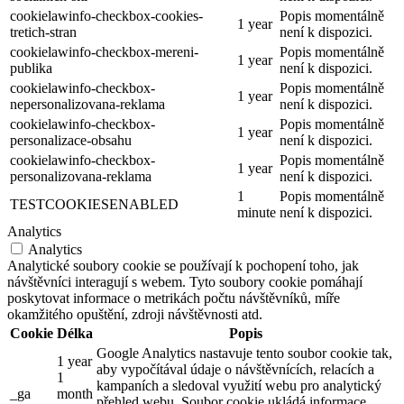
cookielawinfo-checkbox-cookies-
Popis momentálně
1 year
tretich-stran
není k dispozici.
cookielawinfo-checkbox-mereni-
Popis momentálně
1 year
publika
není k dispozici.
cookielawinfo-checkbox-
Popis momentálně
1 year
nepersonalizovana-reklama
není k dispozici.
cookielawinfo-checkbox-
Popis momentálně
1 year
personalizace-obsahu
není k dispozici.
cookielawinfo-checkbox-
Popis momentálně
1 year
personalizovana-reklama
není k dispozici.
1
Popis momentálně
TESTCOOKIESENABLED
minute
není k dispozici.
Analytics
Analytics
Analytické soubory cookie se používají k pochopení toho, jak
návštěvníci interagují s webem. Tyto soubory cookie pomáhají
poskytovat informace o metrikách počtu návštěvníků, míře
okamžitého opuštění, zdroji návštěvnosti atd.
Cookie
Délka
Popis
Google Analytics nastavuje tento soubor cookie tak,
1 year
aby vypočítával údaje o návštěvnících, relacích a
1
kampaních a sledoval využití webu pro analytický
_ga
month
přehled webu. Soubor cookie ukládá informace