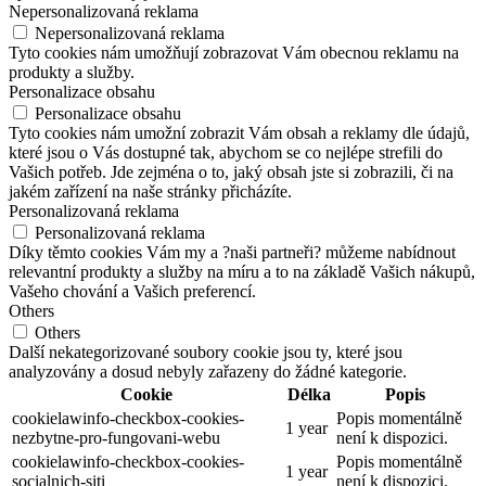
Nepersonalizovaná reklama
Nepersonalizovaná reklama
Tyto cookies nám umožňují zobrazovat Vám obecnou reklamu na
produkty a služby.
Personalizace obsahu
Personalizace obsahu
Tyto cookies nám umožní zobrazit Vám obsah a reklamy dle údajů,
které jsou o Vás dostupné tak, abychom se co nejlépe strefili do
Vašich potřeb. Jde zejména o to, jaký obsah jste si zobrazili, či na
jakém zařízení na naše stránky přicházíte.
Personalizovaná reklama
Personalizovaná reklama
Díky těmto cookies Vám my a ?naši partneři? můžeme nabídnout
relevantní produkty a služby na míru a to na základě Vašich nákupů,
Vašeho chování a Vašich preferencí.
Others
Others
Další nekategorizované soubory cookie jsou ty, které jsou
analyzovány a dosud nebyly zařazeny do žádné kategorie.
Cookie
Délka
Popis
cookielawinfo-checkbox-cookies-
Popis momentálně
1 year
nezbytne-pro-fungovani-webu
není k dispozici.
cookielawinfo-checkbox-cookies-
Popis momentálně
1 year
socialnich-siti
není k dispozici.