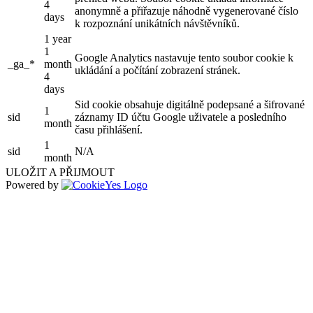
4
anonymně a přiřazuje náhodně vygenerované číslo
days
k rozpoznání unikátních návštěvníků.
1 year
1
Google Analytics nastavuje tento soubor cookie k
_ga_*
month
ukládání a počítání zobrazení stránek.
4
days
Sid cookie obsahuje digitálně podepsané a šifrované
1
sid
záznamy ID účtu Google uživatele a posledního
month
času přihlášení.
1
sid
N/A
month
ULOŽIT A PŘIJMOUT
Powered by