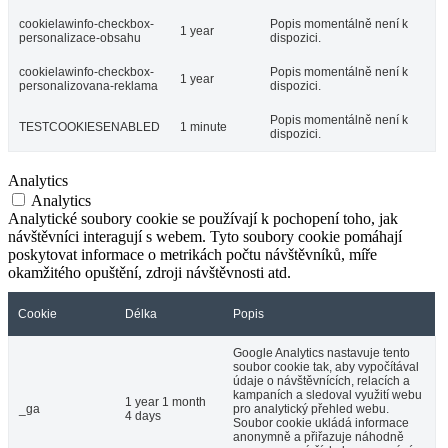
cookielawinfo-checkbox-
Popis momentálně není k
1 year
personalizace-obsahu
dispozici.
cookielawinfo-checkbox-
Popis momentálně není k
1 year
personalizovana-reklama
dispozici.
Popis momentálně není k
TESTCOOKIESENABLED
1 minute
dispozici.
Analytics
Analytics
Analytické soubory cookie se používají k pochopení toho, jak
návštěvníci interagují s webem. Tyto soubory cookie pomáhají
poskytovat informace o metrikách počtu návštěvníků, míře
okamžitého opuštění, zdroji návštěvnosti atd.
Cookie
Délka
Popis
Google Analytics nastavuje tento
soubor cookie tak, aby vypočítával
údaje o návštěvnících, relacích a
kampaních a sledoval využití webu
1 year 1 month
_ga
pro analytický přehled webu.
4 days
Soubor cookie ukládá informace
anonymně a přiřazuje náhodně