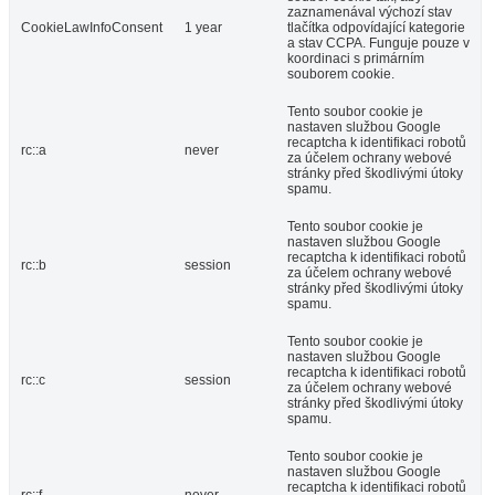
zaznamenával výchozí stav
CookieLawInfoConsent
1 year
tlačítka odpovídající kategorie
a stav CCPA. Funguje pouze v
koordinaci s primárním
souborem cookie.
Tento soubor cookie je
nastaven službou Google
recaptcha k identifikaci robotů
rc::a
never
za účelem ochrany webové
stránky před škodlivými útoky
spamu.
Tento soubor cookie je
nastaven službou Google
recaptcha k identifikaci robotů
rc::b
session
za účelem ochrany webové
stránky před škodlivými útoky
spamu.
Tento soubor cookie je
nastaven službou Google
recaptcha k identifikaci robotů
rc::c
session
za účelem ochrany webové
stránky před škodlivými útoky
spamu.
Tento soubor cookie je
nastaven službou Google
recaptcha k identifikaci robotů