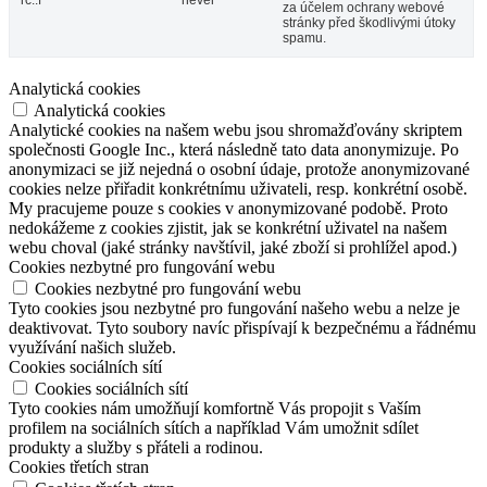
rc::f
never
za účelem ochrany webové
stránky před škodlivými útoky
spamu.
Analytická cookies
Analytická cookies
Analytické cookies na našem webu jsou shromažďovány skriptem
společnosti Google Inc., která následně tato data anonymizuje. Po
anonymizaci se již nejedná o osobní údaje, protože anonymizované
cookies nelze přiřadit konkrétnímu uživateli, resp. konkrétní osobě.
My pracujeme pouze s cookies v anonymizované podobě. Proto
nedokážeme z cookies zjistit, jak se konkrétní uživatel na našem
webu choval (jaké stránky navštívil, jaké zboží si prohlížel apod.)
Cookies nezbytné pro fungování webu
Cookies nezbytné pro fungování webu
Tyto cookies jsou nezbytné pro fungování našeho webu a nelze je
deaktivovat. Tyto soubory navíc přispívají k bezpečnému a řádnému
využívání našich služeb.
Cookies sociálních sítí
Cookies sociálních sítí
Tyto cookies nám umožňují komfortně Vás propojit s Vaším
profilem na sociálních sítích a například Vám umožnit sdílet
produkty a služby s přáteli a rodinou.
Cookies třetích stran