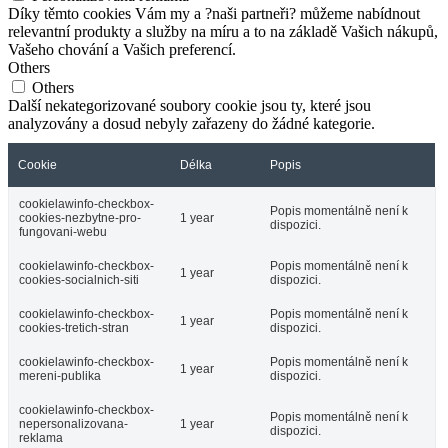
Díky těmto cookies Vám my a ?naši partneři? můžeme nabídnout
relevantní produkty a služby na míru a to na základě Vašich nákupů,
Vašeho chování a Vašich preferencí.
Others
Others
Další nekategorizované soubory cookie jsou ty, které jsou
analyzovány a dosud nebyly zařazeny do žádné kategorie.
Cookie
Délka
Popis
cookielawinfo-checkbox-
Popis momentálně není k
cookies-nezbytne-pro-
1 year
dispozici.
fungovani-webu
cookielawinfo-checkbox-
Popis momentálně není k
1 year
cookies-socialnich-siti
dispozici.
cookielawinfo-checkbox-
Popis momentálně není k
1 year
cookies-tretich-stran
dispozici.
cookielawinfo-checkbox-
Popis momentálně není k
1 year
mereni-publika
dispozici.
cookielawinfo-checkbox-
Popis momentálně není k
nepersonalizovana-
1 year
dispozici.
reklama