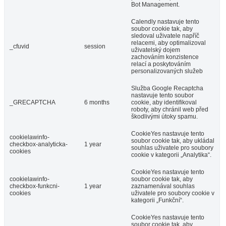
Bot Management.
Calendly nastavuje tento
soubor cookie tak, aby
sledoval uživatele napříč
relacemi, aby optimalizoval
_cfuvid
session
uživatelský dojem
zachováním konzistence
relací a poskytováním
personalizovaných služeb
Služba Google Recaptcha
nastavuje tento soubor
_GRECAPTCHA
6 months
cookie, aby identifikoval
roboty, aby chránil web před
škodlivými útoky spamu.
CookieYes nastavuje tento
cookielawinfo-
soubor cookie tak, aby ukládal
checkbox-analyticka-
1 year
souhlas uživatele pro soubory
cookies
cookie v kategorii „Analytika“.
CookieYes nastavuje tento
cookielawinfo-
soubor cookie tak, aby
checkbox-funkcni-
1 year
zaznamenával souhlas
cookies
uživatele pro soubory cookie v
kategorii „Funkční“.
CookieYes nastavuje tento
soubor cookie tak, aby