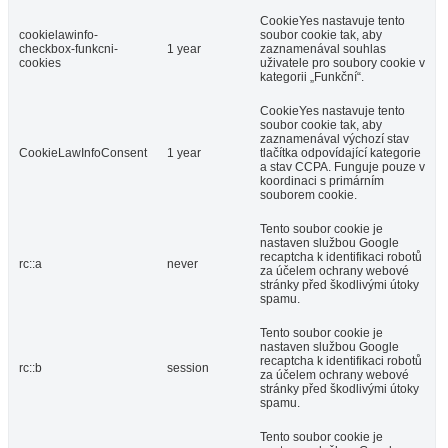
CookieYes nastavuje tento
cookielawinfo-
soubor cookie tak, aby
checkbox-funkcni-
1 year
zaznamenával souhlas
cookies
uživatele pro soubory cookie v
kategorii „Funkční“.
CookieYes nastavuje tento
soubor cookie tak, aby
zaznamenával výchozí stav
CookieLawInfoConsent
1 year
tlačítka odpovídající kategorie
a stav CCPA. Funguje pouze v
koordinaci s primárním
souborem cookie.
Tento soubor cookie je
nastaven službou Google
recaptcha k identifikaci robotů
rc::a
never
za účelem ochrany webové
stránky před škodlivými útoky
spamu.
Tento soubor cookie je
nastaven službou Google
recaptcha k identifikaci robotů
rc::b
session
za účelem ochrany webové
stránky před škodlivými útoky
spamu.
Tento soubor cookie je