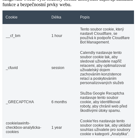
funkce a bezpečnostní prvky webu.
Cookie
Délka
Popis
Tento soubor cookie, který
nastavil Cloudflare, se
__cf_bm
1 hour
používá k podpoře Cloudflare
Bot Management.
Calendly nastavuje tento
soubor cookie tak, aby
sledoval uživatele napříč
relacemi, aby optimalizoval
_cfuvid
session
uživatelský dojem
zachováním konzistence
relací a poskytováním
personalizovaných služeb
Služba Google Recaptcha
nastavuje tento soubor
_GRECAPTCHA
6 months
cookie, aby identifikoval
roboty, aby chránil web před
škodlivými útoky spamu.
CookieYes nastavuje tento
cookielawinfo-
soubor cookie tak, aby ukládal
checkbox-analyticka-
1 year
souhlas uživatele pro soubory
cookies
cookie v kategorii „Analytika“.