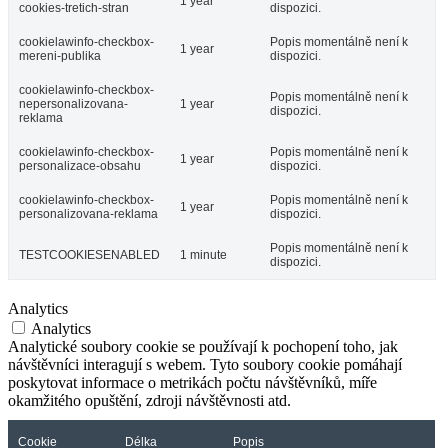
1 year
cookies-tretich-stran
dispozici.
cookielawinfo-checkbox-
Popis momentálně není k
1 year
mereni-publika
dispozici.
cookielawinfo-checkbox-
Popis momentálně není k
nepersonalizovana-
1 year
dispozici.
reklama
cookielawinfo-checkbox-
Popis momentálně není k
1 year
personalizace-obsahu
dispozici.
cookielawinfo-checkbox-
Popis momentálně není k
1 year
personalizovana-reklama
dispozici.
Popis momentálně není k
TESTCOOKIESENABLED
1 minute
dispozici.
Analytics
Analytics
Analytické soubory cookie se používají k pochopení toho, jak
návštěvníci interagují s webem. Tyto soubory cookie pomáhají
poskytovat informace o metrikách počtu návštěvníků, míře
okamžitého opuštění, zdroji návštěvnosti atd.
Cookie
Délka
Popis