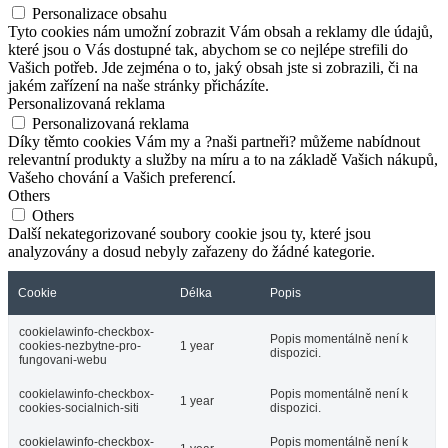
Personalizace obsahu
Tyto cookies nám umožní zobrazit Vám obsah a reklamy dle údajů,
které jsou o Vás dostupné tak, abychom se co nejlépe strefili do
Vašich potřeb. Jde zejména o to, jaký obsah jste si zobrazili, či na
jakém zařízení na naše stránky přicházíte.
Personalizovaná reklama
Personalizovaná reklama
Díky těmto cookies Vám my a ?naši partneři? můžeme nabídnout
relevantní produkty a služby na míru a to na základě Vašich nákupů,
Vašeho chování a Vašich preferencí.
Others
Others
Další nekategorizované soubory cookie jsou ty, které jsou
analyzovány a dosud nebyly zařazeny do žádné kategorie.
Cookie
Délka
Popis
cookielawinfo-checkbox-
Popis momentálně není k
cookies-nezbytne-pro-
1 year
dispozici.
fungovani-webu
cookielawinfo-checkbox-
Popis momentálně není k
1 year
cookies-socialnich-siti
dispozici.
cookielawinfo-checkbox-
Popis momentálně není k