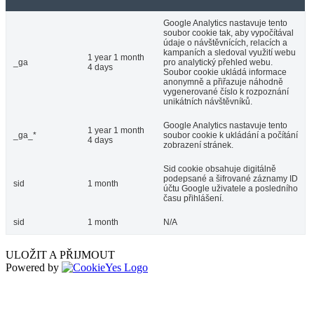
Google Analytics nastavuje tento
soubor cookie tak, aby vypočítával
údaje o návštěvnících, relacích a
kampaních a sledoval využití webu
1 year 1 month
_ga
pro analytický přehled webu.
4 days
Soubor cookie ukládá informace
anonymně a přiřazuje náhodně
vygenerované číslo k rozpoznání
unikátních návštěvníků.
Google Analytics nastavuje tento
1 year 1 month
_ga_*
soubor cookie k ukládání a počítání
4 days
zobrazení stránek.
Sid cookie obsahuje digitálně
podepsané a šifrované záznamy ID
sid
1 month
účtu Google uživatele a posledního
času přihlášení.
sid
1 month
N/A
ULOŽIT A PŘIJMOUT
Powered by