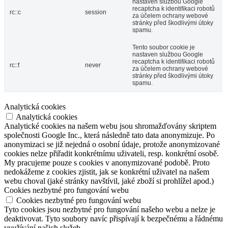
nastaven službou Google
recaptcha k identifikaci robotů
rc::c
session
za účelem ochrany webové
stránky před škodlivými útoky
spamu.
Tento soubor cookie je
nastaven službou Google
recaptcha k identifikaci robotů
rc::f
never
za účelem ochrany webové
stránky před škodlivými útoky
spamu.
Analytická cookies
Analytická cookies
Analytické cookies na našem webu jsou shromažďovány skriptem
společnosti Google Inc., která následně tato data anonymizuje. Po
anonymizaci se již nejedná o osobní údaje, protože anonymizované
cookies nelze přiřadit konkrétnímu uživateli, resp. konkrétní osobě.
My pracujeme pouze s cookies v anonymizované podobě. Proto
nedokážeme z cookies zjistit, jak se konkrétní uživatel na našem
webu choval (jaké stránky navštívil, jaké zboží si prohlížel apod.)
Cookies nezbytné pro fungování webu
Cookies nezbytné pro fungování webu
Tyto cookies jsou nezbytné pro fungování našeho webu a nelze je
deaktivovat. Tyto soubory navíc přispívají k bezpečnému a řádnému
využívání našich služeb.